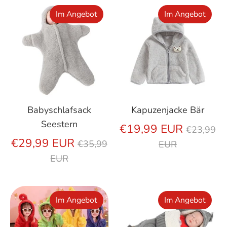
Im Angebot
Im Angebot
Babyschlafsack
Kapuzenjacke Bär
Seestern
Regulär
€19,99 EUR
€23,99
Regulärer
Preis
€29,99 EUR
€35,99
EUR
Preis
EUR
Im Angebot
Im Angebot