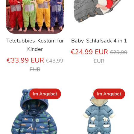
Teletubbies-Kostüm für
Baby-Schlafsack 4 in 1
Kinder
Regulär
€24,99 EUR
€29,99
Regulärer
Preis
€33,99 EUR
€43,99
EUR
Preis
EUR
Im Angebot
Im Angebot