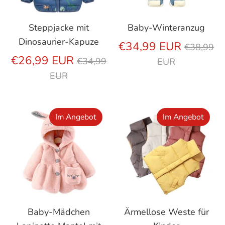
Steppjacke mit
Baby-Winteranzug
Dinosaurier-Kapuze
Regulär
€34,99 EUR
€38,99
Regulärer
Preis
€26,99 EUR
€34,99
EUR
Preis
EUR
Im Angebot
Im Angebot
Baby-Mädchen
Ärmellose Weste für