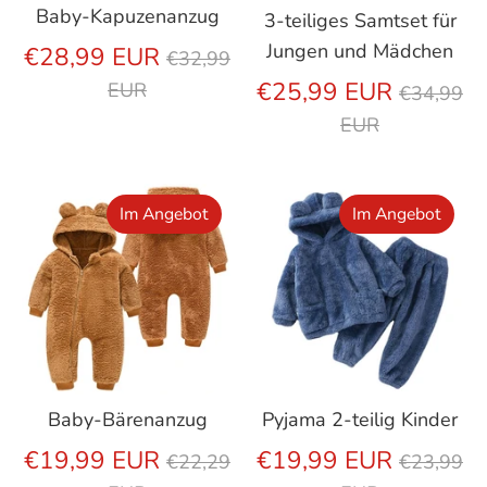
Baby-Kapuzenanzug
3-teiliges Samtset für
Jungen und Mädchen
Regulärer
€28,99 EUR
€32,99
Preis
Regulär
€25,99 EUR
EUR
€34,99
Preis
EUR
Im Angebot
Im Angebot
Baby-Bärenanzug
Pyjama 2-teilig Kinder
Regulärer
Regulär
€19,99 EUR
€19,99 EUR
€22,29
€23,99