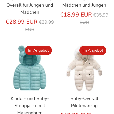
Overall für Jungen und
Mädchen und Jungen
Mädchen
Regulär
€18,99 EUR
€35,99
Regulärer
Preis
€28,99 EUR
€39,99
EUR
Preis
EUR
Im Angebot
Im Angebot
Kinder- und Baby-
Baby-Overall
Steppjacke mit
Pilotenanzug
Hasenohren