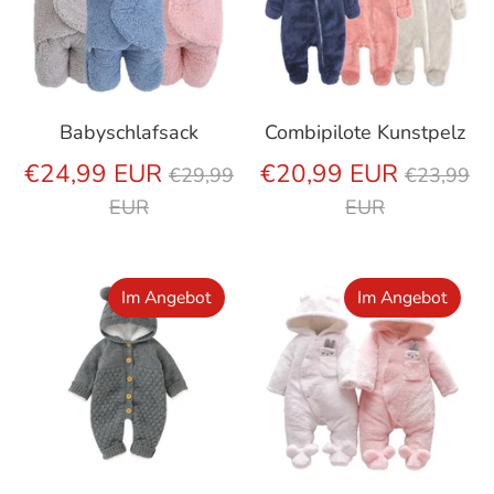
Babyschlafsack
Combipilote Kunstpelz
Regulärer
Regulär
€24,99 EUR
€20,99 EUR
€29,99
€23,99
Preis
Preis
EUR
EUR
Im Angebot
Im Angebot