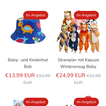
Im Angebot
Im Angebot
Baby- und Kinderhut
Strampler mit Kapuze
Bob
Winteranzug Baby
Regulärer
Regulär
€13,99 EUR
€24,99 EUR
€16,99
€31,99
Preis
Preis
EUR
EUR
Im Angebot
Im Angebot