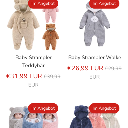
Im Angebot
Im Angebot
Baby Strampler
Baby Strampler Wolke
Teddybär
Regulär
€26,99 EUR
€29,99
Regulärer
Preis
€31,99 EUR
€39,99
EUR
Preis
EUR
Im Angebot
Im Angebot