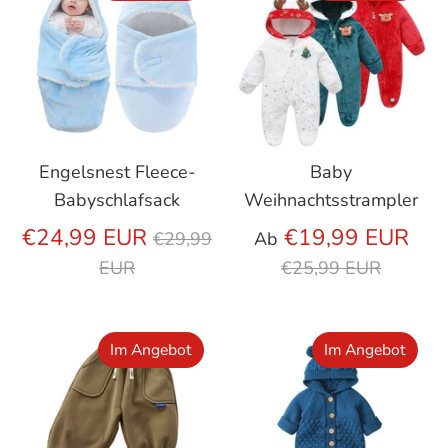
Engelsnest Fleece-
Baby
Babyschlafsack
Weihnachtsstrampler
Regulärer
Reg
€24,99 EUR
€19,99 EUR
€29,99
Ab
Preis
Prei
EUR
€25,99 EUR
Im Angebot
Im Angebot