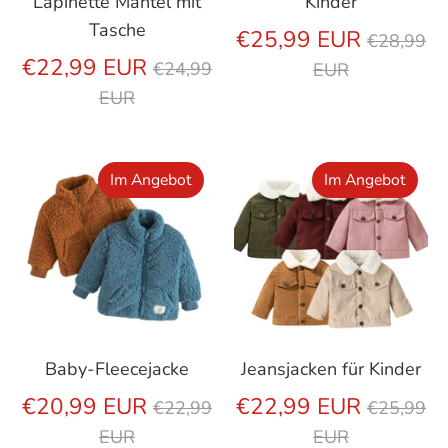
Lapinette Mantel mit
Kinder
Tasche
Regulär
€25,99 EUR
€28,99
Regulärer
Preis
€22,99 EUR
€24,99
EUR
Preis
EUR
Im Angebot
Im Angebot
Baby-Fleecejacke
Jeansjacken für Kinder
Regulärer
Regulär
€20,99 EUR
€22,99 EUR
€22,99
€25,99
Preis
Preis
EUR
EUR