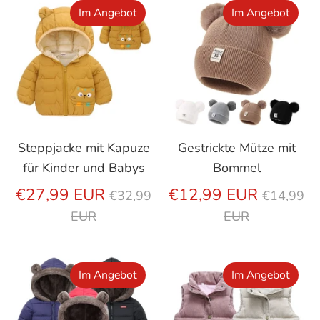
Im Angebot
Im Angebot
Steppjacke mit Kapuze
Gestrickte Mütze mit
für Kinder und Babys
Bommel
Regulärer
Regulär
€27,99 EUR
€12,99 EUR
€32,99
€14,99
Preis
Preis
EUR
EUR
Im Angebot
Im Angebot