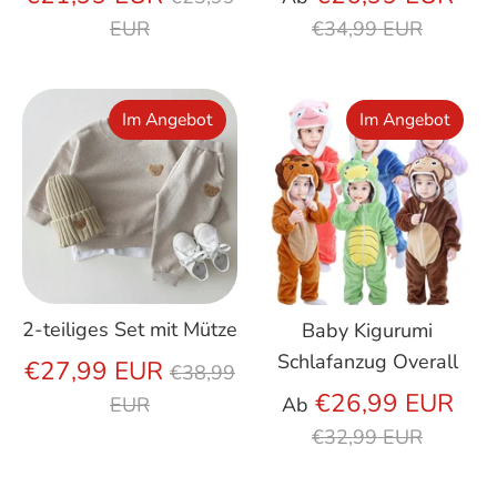
Preis
Prei
EUR
€34,99 EUR
Im Angebot
Im Angebot
2-teiliges Set mit Mütze
Baby Kigurumi
Schlafanzug Overall
Regulärer
€27,99 EUR
€38,99
Preis
Reg
€26,99 EUR
EUR
Ab
Prei
€32,99 EUR