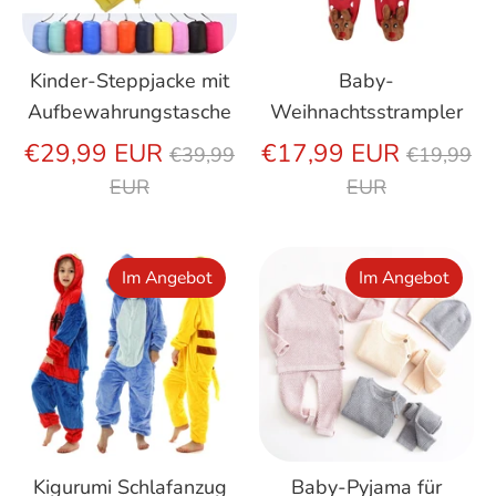
Kinder-Steppjacke mit
Baby-
Aufbewahrungstasche
Weihnachtsstrampler
Regulärer
Regulär
€29,99 EUR
€17,99 EUR
€39,99
€19,99
Preis
Preis
EUR
EUR
Im Angebot
Im Angebot
Kigurumi Schlafanzug
Baby-Pyjama für