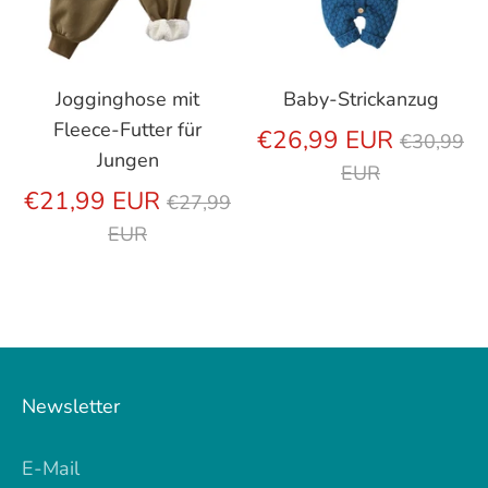
Jogginghose mit
Baby-Strickanzug
Fleece-Futter für
Regulär
€26,99 EUR
€30,99
Jungen
Preis
EUR
Regulärer
€21,99 EUR
€27,99
Preis
EUR
Newsletter
E-Mail