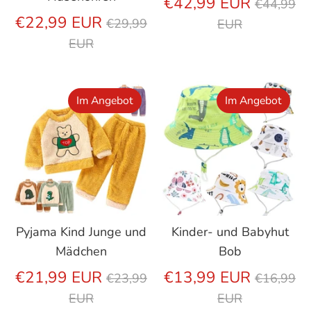
Regulär
€42,99 EUR
€44,99
Regulärer
Preis
€22,99 EUR
€29,99
EUR
Preis
EUR
Im Angebot
Im Angebot
Pyjama Kind Junge und
Kinder- und Babyhut
Mädchen
Bob
Regulärer
Regulär
€21,99 EUR
€13,99 EUR
€23,99
€16,99
Preis
Preis
EUR
EUR