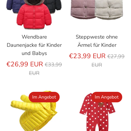
Wendbare
Steppweste ohne
Daunenjacke für Kinder
Ärmel für Kinder
und Babys
Regulär
€23,99 EUR
€27,99
Regulärer
Preis
€26,99 EUR
€33,99
EUR
Preis
EUR
Im Angebot
Im Angebot