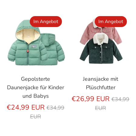
Im Angebot
Im Angebot
Gepolsterte
Jeansjacke mit
Daunenjacke für Kinder
Plüschfutter
und Babys
Regulär
€26,99 EUR
€34,99
Regulärer
Preis
€24,99 EUR
€34,99
EUR
Preis
EUR