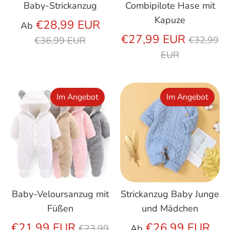
Baby-Strickanzug
Combipilote Hase mit
Kapuze
Regulärer
€28,99 EUR
Ab
Preis
Regulär
€27,99 EUR
€32,99
€36,99 EUR
Preis
EUR
Im Angebot
Im Angebot
Baby-Veloursanzug mit
Strickanzug Baby Junge
Füßen
und Mädchen
Regulärer
Reg
€21,99 EUR
€26,99 EUR
€23,99
Ab