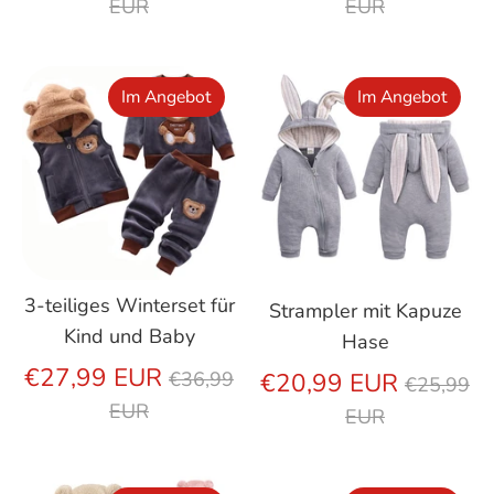
Preis
Preis
EUR
EUR
Im Angebot
Im Angebot
3-teiliges Winterset für
Strampler mit Kapuze
Kind und Baby
Hase
Regulärer
€27,99 EUR
Regulär
€20,99 EUR
€36,99
€25,99
Preis
Preis
EUR
EUR