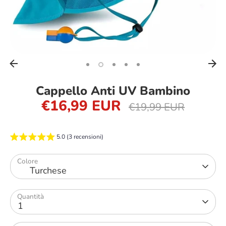
Cappello Anti UV Bambino
€16,99 EUR
Prezzo
€19,99 EUR
regolare
5.0 (3 recensioni)
Colore
Turchese
Quantità
1