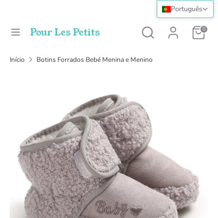
Ir
Para os Pequenos
Português
para
Pesquisar
Pesquisa
0
Pour Les Petits
o
na
Pesquisa
Pesquisar
conteúdo
loja
na
Início
Botins Forrados Bebé Menina e Menino
loja