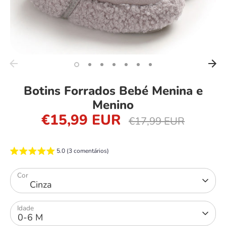
Botins Forrados Bebé Menina e
Menino
€15,99 EUR
Preço
€17,99 EUR
regular
5.0 (3 comentários)
Cor
Cinza
Idade
0-6 M